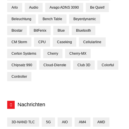
Arlo
Audio
Avago ADNS 3090
Be Quiet!
Beleuchtung
Bench Table
Beyerdynamic
Biostar
BitFenix
Blue
Bluetooth
CM Storm
CPU
Caseking
Cellularline
Certon Systems
Cherry
Cherry-MX
Chipsatz 990
Cloud-Dienste
Club 3D
Colorful
Controller
Nachrichten
3D-NAND TLC
5G
AIO
AM4
AMD