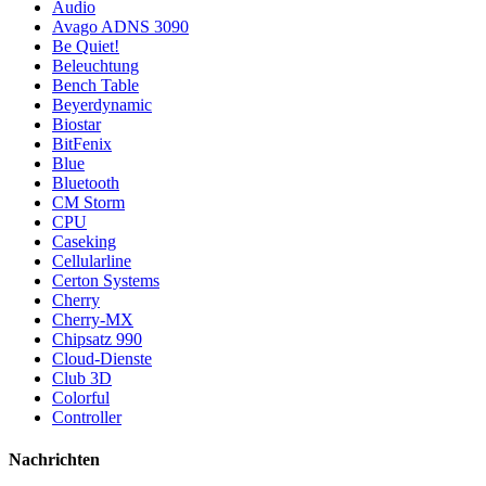
Audio
Avago ADNS 3090
Be Quiet!
Beleuchtung
Bench Table
Beyerdynamic
Biostar
BitFenix
Blue
Bluetooth
CM Storm
CPU
Caseking
Cellularline
Certon Systems
Cherry
Cherry-MX
Chipsatz 990
Cloud-Dienste
Club 3D
Colorful
Controller
Nachrichten