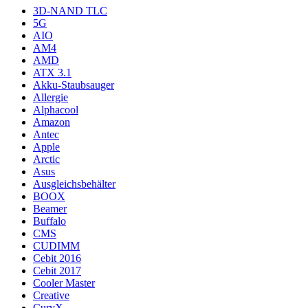
3D-NAND TLC
5G
AIO
AM4
AMD
ATX 3.1
Akku-Staubsauger
Allergie
Alphacool
Amazon
Antec
Apple
Arctic
Asus
Ausgleichsbehälter
BOOX
Beamer
Buffalo
CMS
CUDIMM
Cebit 2016
Cebit 2017
Cooler Master
Creative
CurvX