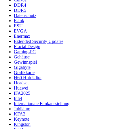
DDR4
DDR5
Datenschutz
E-Ink
ESU
EVGA
Enermax
Extended Security Updates
Fractal Design
Gaming-PC
Gehäuse
Gewinnspiel
Gigabyte
Grafikkarte
H60 Hub Ultra
Headset
Huawei
IFA2025
Intel
Internationale Funkausstellung
Jubiläum
KFA2
Keynote
Kingston