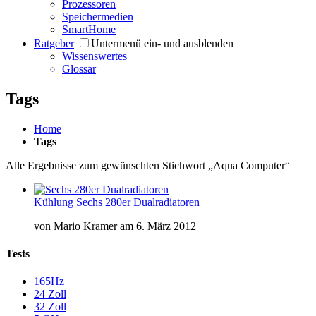
Prozessoren
Speichermedien
SmartHome
Ratgeber
Untermenü ein- und ausblenden
Wissenswertes
Glossar
Tags
Home
Tags
Alle Ergebnisse zum gewünschten Stichwort „Aqua Computer“
Kühlung
Sechs 280er Dualradiatoren
von
Mario Kramer
am
6. März 2012
Tests
165Hz
24 Zoll
32 Zoll