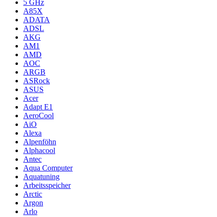
5 GHz
A85X
ADATA
ADSL
AKG
AM1
AMD
AOC
ARGB
ASRock
ASUS
Acer
Adapt E1
AeroCool
AiO
Alexa
Alpenföhn
Alphacool
Antec
Aqua Computer
Aquatuning
Arbeitsspeicher
Arctic
Argon
Arlo