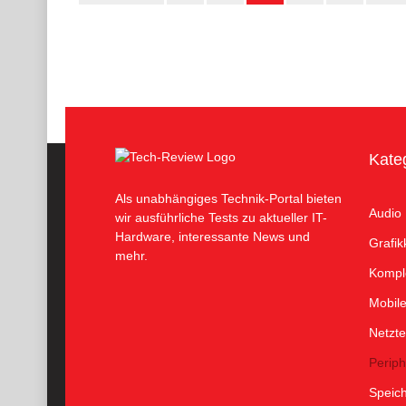
Kate
Als unabhängiges Technik-Portal bieten
Audio
wir ausführliche Tests zu aktueller IT-
Hardware, interessante News und
Grafik
mehr.
Kompl
Mobil
Netzte
Periph
Speic