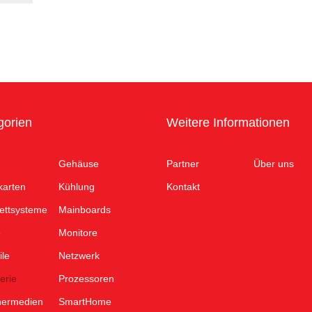
gorien
Weitere Informationen
Gehäuse
Partner
Über uns
karten
Kühlung
Kontakt
ettsysteme
Mainboards
e
Monitore
ile
Netzwerk
erie
Prozessoren
hermedien
SmartHome