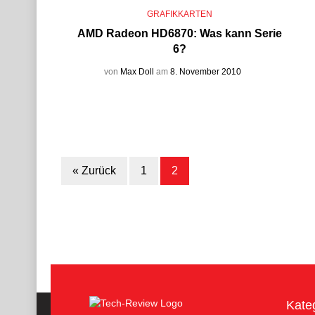
GRAFIKKARTEN
AMD Radeon HD6870: Was kann Serie
6?
von
Max Doll
am
8. November 2010
« Zurück
1
2
Kate