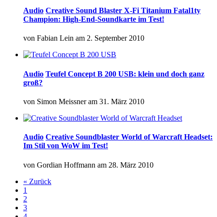
Audio
Creative Sound Blaster X-Fi Titanium Fatal1ty
Champion: High-End-Soundkarte im Test!
von
Fabian Lein
am
2. September 2010
Audio
Teufel Concept B 200 USB: klein und doch ganz
groß?
von
Simon Meissner
am
31. März 2010
Audio
Creative Soundblaster World of Warcraft Headset:
Im Stil von WoW im Test!
von
Gordian Hoffmann
am
28. März 2010
« Zurück
1
2
3
4